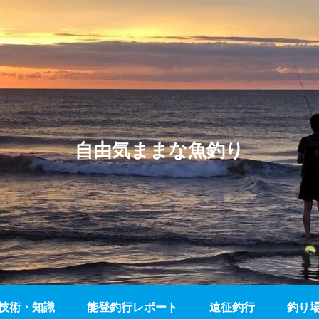
自由気ままな魚釣り
技術・知識
能登釣行レポート
遠征釣行
釣り