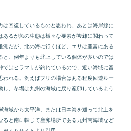
。
力は回復しているものと思われ、あとは海岸線に
はあるが魚の生態は様々な要素が複雑に関わって
推測だが、北の海に行くほど、エサは豊富にある
ると、例年よりも北上している個体が多いのでは
沖ではヒラマサが釣れているので、近い海域に留
思われる。例えばブリの場合はある程度回遊ルー
動し、冬場は九州の海域に戻り産卵しているよう
岸海域から太平洋、または日本海を通って北上を
なると南に転じて産卵場所である九州南海域など
 Ｗｅｂサイトより引用