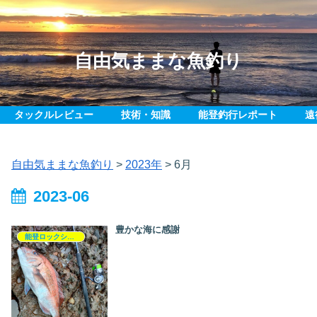
自由気ままな魚釣り
タックルレビュー
技術・知識
能登釣行レポート
遠
自由気ままな魚釣り
>
2023年
>
6月
2023-06
豊かな海に感謝
能登ロックショア釣行記