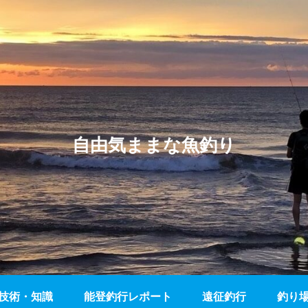
自由気ままな魚釣り
技術・知識
能登釣行レポート
遠征釣行
釣り