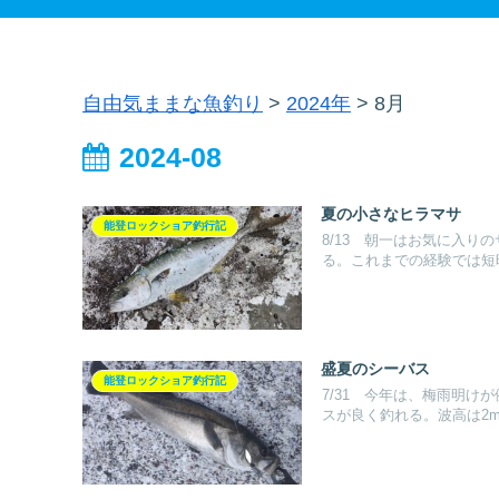
自由気ままな魚釣り
>
2024年
>
8月
2024-08
夏の小さなヒラマサ
能登ロックショア釣行記
8/13 朝一はお気に入
る。これまでの経験では短時.
盛夏のシーバス
能登ロックショア釣行記
7/31 今年は、梅雨明
スが良く釣れる。波高は2m.