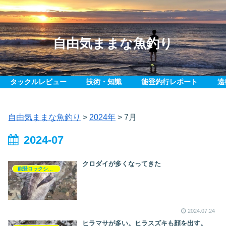
自由気ままな魚釣り
タックルレビュー
技術・知識
能登釣行レポート
遠
自由気ままな魚釣り
>
2024年
>
7月
2024-07
クロダイが多くなってきた
能登ロックショア釣行記
2024.07.24
ヒラマサが多い。ヒラスズキも顔を出す。