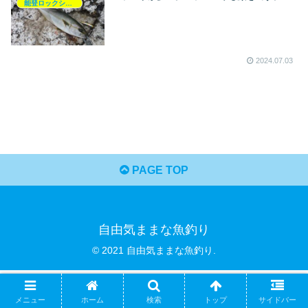
能登ロックショア釣行記
2024.07.03
PAGE TOP
自由気ままな魚釣り
© 2021 自由気ままな魚釣り.
メニュー
ホーム
検索
トップ
サイドバー