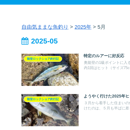
自由気ままな魚釣り
>
2025年
>
5月
2025-05
特定のルアーに好反応
能登ロックショア釣行記
奥能登の1級ポイントに入
内1回はヒット（サイズ75cm
ようやく行けた2025年
能登ロックショア釣行記
３月から着手した住まいの
けたのは、５月も半ばに差し