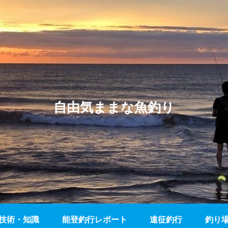
自由気ままな魚釣り
技術・知識
能登釣行レポート
遠征釣行
釣り