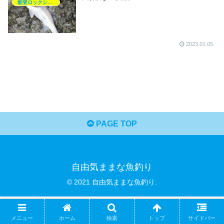
能登ロックショア釣行記
2023.01.05
PAGE TOP
自由気ままな魚釣り
© 2021 自由気ままな魚釣り.
メニュー
ホーム
検索
トップ
サイドバー