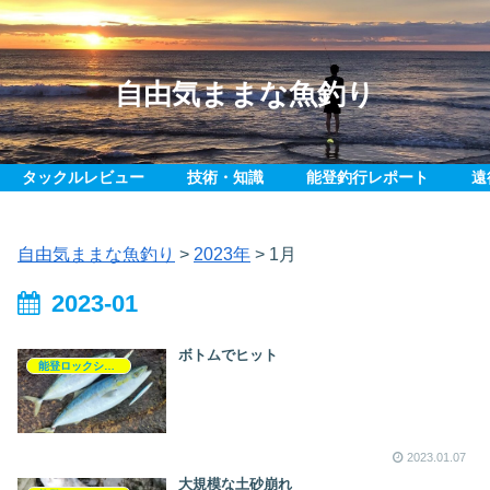
自由気ままな魚釣り
タックルレビュー
技術・知識
能登釣行レポート
遠
自由気ままな魚釣り
>
2023年
>
1月
2023-01
ボトムでヒット
能登ロックショア釣行記
2023.01.07
大規模な土砂崩れ