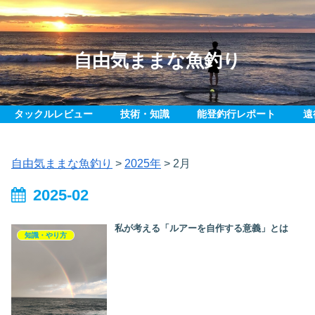
自由気ままな魚釣り
タックルレビュー
技術・知識
能登釣行レポート
遠
自由気ままな魚釣り
>
2025年
>
2月
2025-02
私が考える「ルアーを自作する意義」とは
知識・やり方