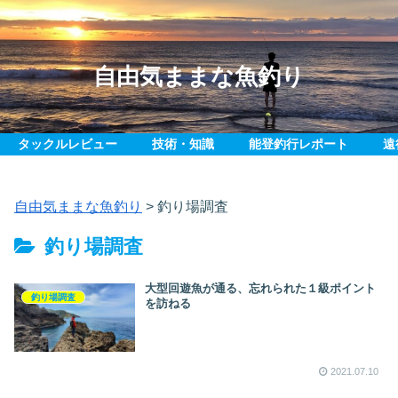
自由気ままな魚釣り
タックルレビュー
技術・知識
能登釣行レポート
遠
自由気ままな魚釣り
>
釣り場調査
釣り場調査
大型回遊魚が通る、忘れられた１級ポイント
釣り場調査
を訪ねる
2021.07.10