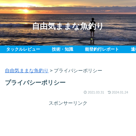
自由気ままな魚釣り
タックルレビュー
技術・知識
能登釣行レポート
遠
自由気ままな魚釣り
>
プライバシーポリシー
プライバシーポリシー
2021.03.31
2024.01.24
スポンサーリンク