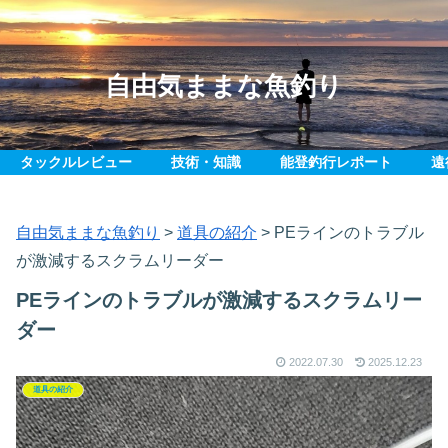
自由気ままな魚釣り
タックルレビュー
技術・知識
能登釣行レポート
遠
自由気ままな魚釣り
>
道具の紹介
>
PEラインのトラブル
が激減するスクラムリーダー
PEラインのトラブルが激減するスクラムリー
ダー
2022.07.30
2025.12.23
道具の紹介