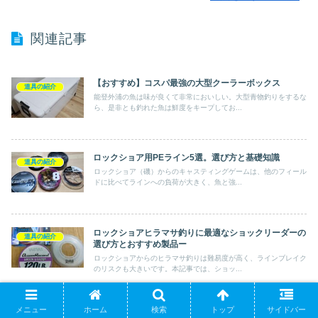
関連記事
【おすすめ】コスパ最強の大型クーラーボックス
道具の紹介
能登外浦の魚は味が良くて非常においしい。大型青物釣りをするな
ら、是非とも釣れた魚は鮮度をキープしてお...
ロックショア用PEライン5選。選び方と基礎知識
道具の紹介
ロックショア（磯）からのキャスティングゲームは、他のフィール
ドに比べてラインへの負荷が大きく、魚と強...
ロックショアヒラマサ釣りに最適なショックリーダーの
道具の紹介
選び方とおすすめ製品ー
ロックショアからのヒラマサ釣りは難易度が高く、ラインブレイク
のリスクも大きいです。本記事では、ショッ...
メニュー
ホーム
検索
トップ
サイドバー
ヒラマサ狙いにおすすめのルアー
道具の紹介