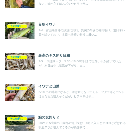
ない。波が立てばスズキやヒラマサ...
良型イワナ
その他釣り記録
7/4 富山県西部の渓流に釣行。異例の早さの梅雨明け。連日暑い
日が続いており、本日も快晴の非常に暑い...
最高のキス釣り日和
その他釣り記録
7/5 内灘サーフ 5:30~10:00昨日までは暑い日が続いていた
が、本日は少し気温が下がり、ま...
イワナと山菜
その他釣り記録
6/18 この時期になると、海は暑くなってくる。フクラギとガンド
はまだまだ狙えそうだが、ヒラマサはそ...
鮎の友釣り２
その他釣り記録
2025.8.5北陸の山間部の河川では、8月に入るとオロロと呼ばれる
吸血アブが増えてくるのが懸念事で...