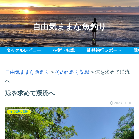
自由気ままな魚釣り
タックルレビュー
技術・知識
能登釣行レポート
遠
自由気ままな魚釣り
>
その他釣り記録
>
涼を求めて渓流
へ
涼を求めて渓流へ
2023.07.10
その他釣り記録