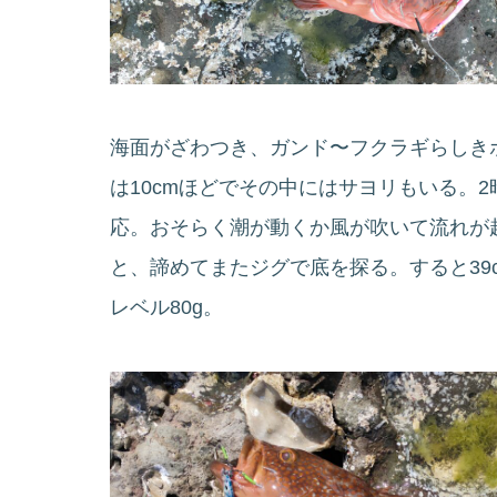
海面がざわつき、ガンド〜フクラギらしき
は10cmほどでその中にはサヨリもいる。
応。おそらく潮が動くか風が吹いて流れが
と、諦めてまたジグで底を探る。すると39
レベル80g。