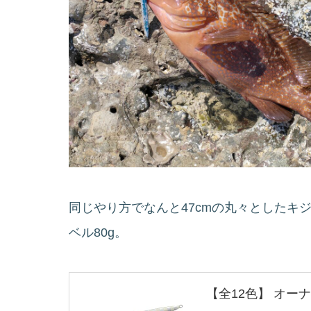
同じやり方でなんと47cmの丸々としたキ
ベル80g。
【全12色】 オーナー