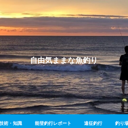
自由気ままな魚釣り
技術・知識
能登釣行レポート
遠征釣行
釣り