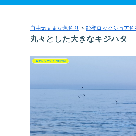
自由気ままな魚釣り
>
能登ロックショア釣
丸々とした大きなキジハタ
能登ロックショア釣行記