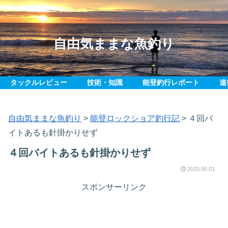
自由気ままな魚釣り
タックルレビュー
技術・知識
能登釣行レポート
遠
自由気ままな魚釣り
>
能登ロックショア釣行記
>
４回バ
イトあるも針掛かりせず
４回バイトあるも針掛かりせず
2025.06.01
スポンサーリンク