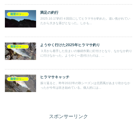
満足の釣行
能登ロックショア釣行記
2025.10.17釣行４回目にしてヒラマサが釣れた。追い焦がれてい
たから大きな喜びとなった。しかも...
ようやく行けた2025年ヒラマサ釣り
能登ロックショア釣行記
３月から着手した住まいの修繕作業に釘付けとなり、なかなか釣り
に行けなかった。ようやく一息付けたのは、...
ヒラマサキャッチ
能登ロックショア釣行記
振り返ると、昨年2022年の秋シーズンは北西風があまり吹かなか
ったが今年は吹き始めている。個人的には...
スポンサーリンク