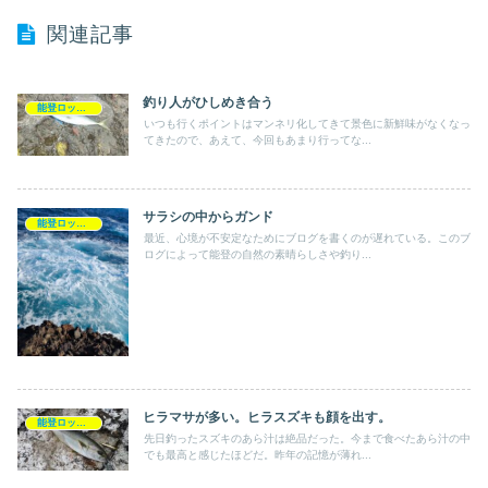
関連記事
釣り人がひしめき合う
能登ロックショア釣行記
いつも行くポイントはマンネリ化してきて景色に新鮮味がなくなっ
てきたので、あえて、今回もあまり行ってな...
サラシの中からガンド
能登ロックショア釣行記
最近、心境が不安定なためにブログを書くのが遅れている。このブ
ログによって能登の自然の素晴らしさや釣り...
ヒラマサが多い。ヒラスズキも顔を出す。
能登ロックショア釣行記
先日釣ったスズキのあら汁は絶品だった。今まで食べたあら汁の中
でも最高と感じたほどだ。昨年の記憶が薄れ...